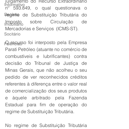
julgamento do Recurso Extraordinário 
Informativo
nº 593.849, o qual questionava o 
Decisão
regime de Substituição Tributária do 
Imposto sobre Circulação de 
Imobiliário
Mercadorias e Serviços  (ICMS-ST).
Socitário
O recurso foi interposto pela Empresa 
Falências
Parati Petróleo (atuante no comércio de 
combustíveis e lubrificantes) contra 
decisão do Tribunal de Justiça de 
Minas Gerais, que não acolheu o seu 
pedido de ver reconhecidos créditos 
referentes à diferença entre o valor real 
de comercialização dos seus produtos 
e àquele arbitrado pela Fazenda 
Estadual para fim de operação do 
regime de Substituição Tributária.
No regime de Substituição Tributária 