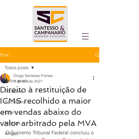
Post
Todos posts
Diogo Santesso Freitas
Todos posts
1 de fev. de 2021
Direito à restituição de
Tributário
ICMS recolhido a maior
Societário
em vendas abaixo do
Cível
valor arbitrado pela MVA
Notícias
O Supremo Tribunal Federal concluiu o 
Artigo