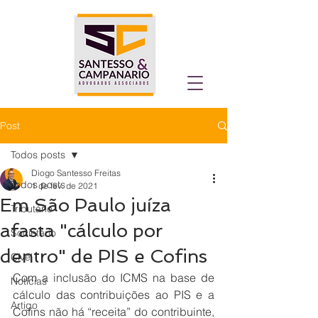
Post
Todos posts
Diogo Santesso Freitas
Todos posts
1 de fev. de 2021
Em São Paulo juíza
Tributário
afasta "cálculo por
Societário
dentro" de PIS e Cofins
Cível
Com a inclusão do ICMS na base de 
Notícias
cálculo das contribuições ao PIS e a 
Artigo
Cofins não há “receita” do contribuinte, 