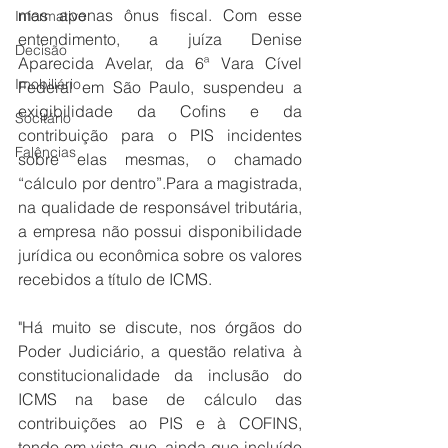
mas apenas ônus fiscal. Com esse 
Informativo
entendimento, a juíza Denise 
Decisão
Aparecida Avelar, da 6ª Vara Cível 
Imobiliário
Federal em São Paulo, suspendeu a 
exigibilidade da Cofins e da 
Socitário
contribuição para o PIS incidentes 
Falências
sobre elas mesmas, o chamado 
“cálculo por dentro”.Para a magistrada, 
na qualidade de responsável tributária, 
a empresa não possui disponibilidade 
jurídica ou econômica sobre os valores 
recebidos a título de ICMS.
"Há muito se discute, nos órgãos do 
Poder Judiciário, a questão relativa à 
constitucionalidade da inclusão do 
ICMS na base de cálculo das 
contribuições ao PIS e à COFINS, 
tendo em vista que, ainda que incluído 