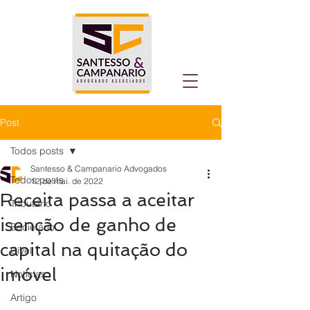
Post
Todos posts
Santesso & Campanario Advogados
Todos posts
12 de mai. de 2022
Receita passa a aceitar
Tributário
isenção de ganho de
Societário
capital na quitação do
Cível
imóvel
Notícias
Artigo