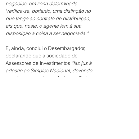
negócios, em zona determinada. 
Verifica-se, portanto, uma distinção no 
que tange ao contrato de distribuição, 
eis que, neste, o agente tem à sua 
disposição a coisa a ser negociada.”
E, ainda, conclui o Desembargador, 
declarando que a sociedade de 
Assessores de Investimentos 
“faz jus à 
adesão ao Simples Nacional, devendo 
ser tributada na forma do Anexo III da 
Lei Complementar nº 123/06.”
Nesse contexto e com o crescimento 
do número de Agentes 
Autônomos/Assessores de 
Investimento no Brasil, o volume de 
discussões judiciais que envolvem 
este tema vem aumentando 