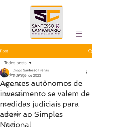
Post
Todos posts
Diogo Santesso Freitas
Todos posts
2 de ago. de 2023
Agentes autônomos de
Tributário
investimento se valem de
Societário
medidas judiciais para
Cível
aderir ao Simples
Notícias
Nacional
Artigo