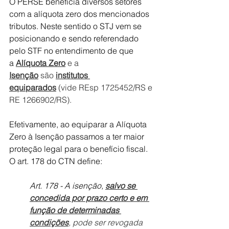
O PERSE beneficia diversos setores 
com a alíquota zero dos mencionados 
tributos. Neste sentido o STJ vem se 
posicionando e sendo referendado 
pelo STF no entendimento de que 
a
Alíquota Zero
 e a 
Isenção
são 
institutos 
equiparados
 (vide REsp 1725452/RS e 
RE 1266902/RS).
Efetivamente, ao equiparar a Alíquota 
Zero à Isenção passamos a ter maior 
proteção legal para o benefício fiscal. 
O art. 178 do CTN define:
Art. 178 - A isenção, 
salvo se 
concedida por prazo certo e em 
função de determinadas 
condições
, pode ser revogada 