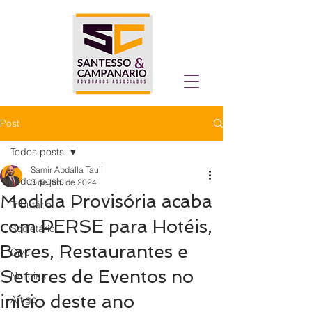
Post
Todos posts
Samir Abdalla Tauil
Todos posts
3 de jan. de 2024
Medida Provisória acaba
Tributário
com PERSE para Hotéis,
Societário
Bares, Restaurantes e
Cível
Setores de Eventos no
Notícias
início deste ano
Artigo