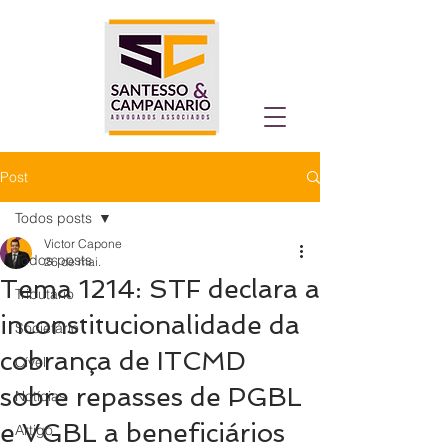
Post
Todos posts
Victor Capone
Todos posts
26 de mai.
Tema 1214: STF declara a
Tributário
inconstitucionalidade da
Societário
cobrança de ITCMD
Cível
sobre repasses de PGBL
Notícias
e VGBL a beneficiários
Artigo