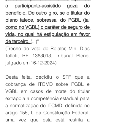
o participante-assistido goza do 
benefício. De outro giro, se o titular do 
plano falece, sobressai do PGBL (tal 
como no VGBL) o caráter de seguro de 
vida, no qual há estipulação em favor 
de terceiro. 
(...)”
(Trecho do voto do Relator, Min. Dias 
Toffoli, RE 1363013, Tribunal Pleno, 
julgado em 16-12-2024)
Desta feita, decidiu o STF que a 
cobrança de ITCMD sobre PGBL e 
VGBL em casos de morte do titular 
extrapola a competência estadual para 
a normatização do ITCMD, definida no 
artigo 155, I, da Constituição Federal, 
uma vez que esta está restrita a 
instituição de imposto sobre a 