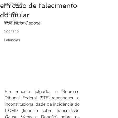
em caso de falecimento
Informativo
Decisão
do titular
Imobiliário
Por: Victor Capone
Socitário
Falências
Em recente julgado, o Supremo 
Tribunal Federal (STF) reconheceu a 
inconstitucionalidade da incidência do 
ITCMD (Imposto sobre Transmissão
Causa Mortis 
e Doação) sobre os 